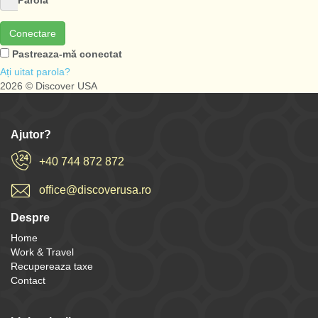
Parolă
Conectare
Pastreaza-mă conectat
Ați uitat parola?
2026 © Discover USA
Ajutor?
+40 744 872 872
office@discoverusa.ro
Despre
Home
Work & Travel
Recupereaza taxe
Contact